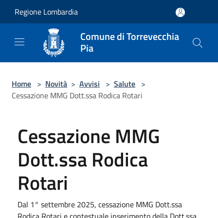
Salta al contenuto principale
Regione Lombardia
Comune di Torrevecchia
Pia
Home
>
Novità
>
Avvisi
>
Salute
>
Cessazione MMG Dott.ssa Rodica Rotari
Cessazione MMG
Dott.ssa Rodica
Rotari
Dal 1° settembre 2025, cessazione MMG Dott.ssa
Rodica Rotari e contestuale inserimento della Dott.ssa