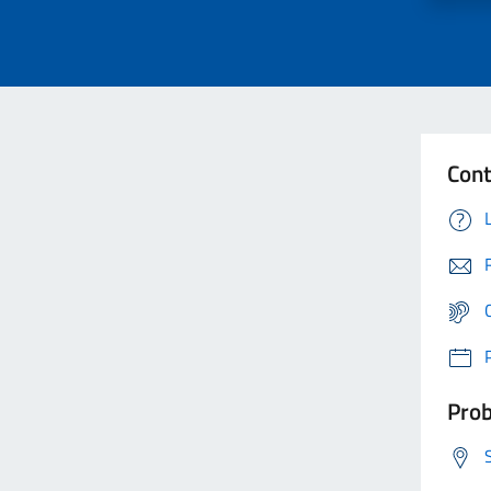
Cont
Prob