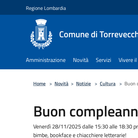
Salta al contenuto principale
Regione Lombardia
Comune di Torrevecch
Amministrazione
Novità
Servizi
Vivere 
Home
>
Novità
>
Notizie
>
Cultura
>
Buon c
Buon compleanno
Venerdì 28/11/2025 dalle 15:30 alle 18:30 p
bimbe, bookface e chiacchiere letterarie!