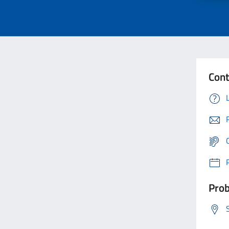
Cont
Prob