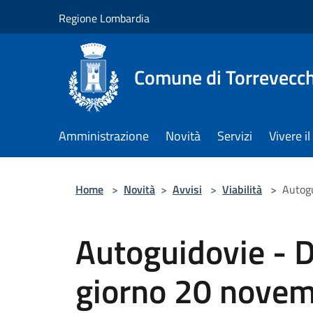
Salta al contenuto principale
Regione Lombardia
Comune di Torrevecch
Amministrazione
Novità
Servizi
Vivere 
Home
>
Novità
>
Avvisi
>
Viabilità
>
Autogu
Autoguidovie - D
giorno 20 nove