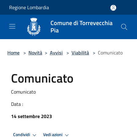
Salta al contenuto principale
Regione Lombardia
Comune di Torrevecchia
Pia
Home
>
Novità
>
Avvisi
>
Viabilità
>
Comunicato
Comunicato
Comunicato
Data :
14 settembre 2023
Condividi
Vedi azioni