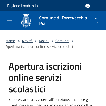
Salta al contenuto principale
Regione Lombardia
Comune di Torrevecchia
Pia
Home
>
Novità
>
Avvisi
>
Comune
>
Apertura iscrizioni online servizi scolastici
Apertura iscrizioni
online servizi
scolastici
E' necessario provvedere all’iscrizione, anche se già
utenti dei servizi per l’a.s. in corso, entro e non oltre il