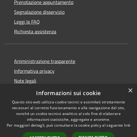
Prenotazione appuntamento
Segnalazione disservizio
Leggi le FAQ
Richiesta assistenza
Amministrazione trasparente
Informativa privacy
Note legali
×
Dichiarazione di accessibilità
Informazioni sui cookie
Questo sito web utilizza cookie tecnici e assimilati strettamente
necessari al corretto funzionamento e alla navigazione del sito,
nonché un cookie tecnico analitico al solo fine di elaborare
informazioni statistiche, aggregate e anonime.
RSS
Copyright © 2026 • Comune di
Per maggiori dettagli, può consultare la cookie policy al seguente
link
Accessibilità
Torrevecchia Pia • Powered by
Privacy
Municipium
Accesso
•