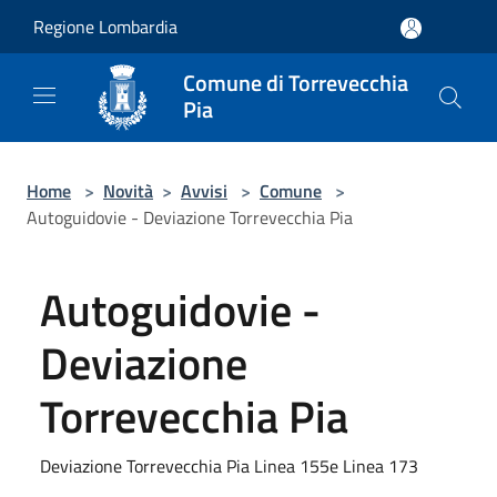
Salta al contenuto principale
Regione Lombardia
Comune di Torrevecchia
Pia
Home
>
Novità
>
Avvisi
>
Comune
>
Autoguidovie - Deviazione Torrevecchia Pia
Autoguidovie -
Deviazione
Torrevecchia Pia
Deviazione Torrevecchia Pia Linea 155e Linea 173