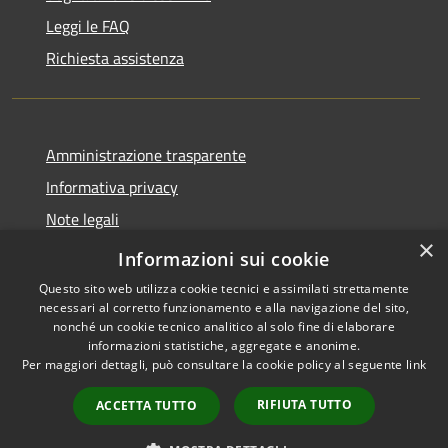
Leggi le FAQ
Richiesta assistenza
Amministrazione trasparente
Informativa privacy
Note legali
×
Dichiarazione di accessibilità
Informazioni sui cookie
Questo sito web utilizza cookie tecnici e assimilati strettamente
necessari al corretto funzionamento e alla navigazione del sito,
nonché un cookie tecnico analitico al solo fine di elaborare
informazioni statistiche, aggregate e anonime.
RSS
Copyright © 2026 • Comune di
Per maggiori dettagli, può consultare la cookie policy al seguente
link
Accessibilità
Torrevecchia Pia • Powered by
Privacy
Municipium
Accesso
•
RIFIUTA TUTTO
ACCETTA TUTTO
Cookie
redazione