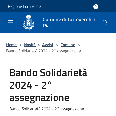
Salta al contenuto principale
Regione Lombardia
Comune di Torrevecchia
Pia
Home
>
Novità
>
Avvisi
>
Comune
>
Bando Solidarietà 2024 - 2° assegnazione
Bando Solidarietà
2024 - 2°
assegnazione
Bando Solidarietà 2024 - 2° assegnazione