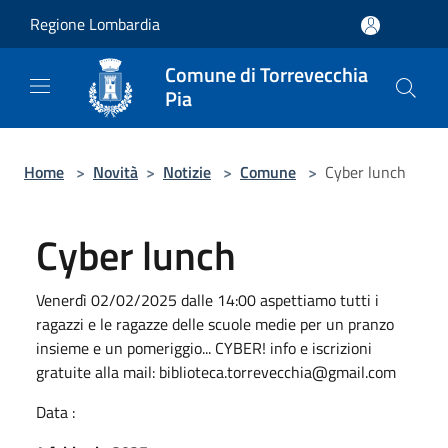
Salta al contenuto principale
Regione Lombardia
Comune di Torrevecchia
Pia
Home
>
Novità
>
Notizie
>
Comune
>
Cyber lunch
Cyber lunch
Venerdì 02/02/2025 dalle 14:00 aspettiamo tutti i
ragazzi e le ragazze delle scuole medie per un pranzo
insieme e un pomeriggio... CYBER! info e iscrizioni
gratuite alla mail: biblioteca.torrevecchia@gmail.com
Data :