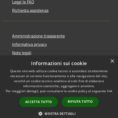
Leggi le FAQ
Richiesta assistenza
Amministrazione trasparente
Informativa privacy
Note legali
×
Dichiarazione di accessibilità
Informazioni sui cookie
Questo sito web utilizza cookie tecnici e assimilati strettamente
necessari al corretto funzionamento e alla navigazione del sito,
nonché un cookie tecnico analitico al solo fine di elaborare
informazioni statistiche, aggregate e anonime.
RSS
Copyright © 2026 • Comune di
Per maggiori dettagli, può consultare la cookie policy al seguente
link
Accessibilità
Torrevecchia Pia • Powered by
Privacy
Municipium
Accesso
•
RIFIUTA TUTTO
ACCETTA TUTTO
Cookie
redazione
Mappa del sito
MOSTRA DETTAGLI