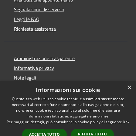
Segnalazione disservizio
Leggi le FAQ
Richiesta assistenza
Amministrazione trasparente
Informativa privacy
Note legali
×
Dichiarazione di accessibilità
Informazioni sui cookie
Questo sito web utilizza cookie tecnici e assimilati strettamente
necessari al corretto funzionamento e alla navigazione del sito,
nonché un cookie tecnico analitico al solo fine di elaborare
informazioni statistiche, aggregate e anonime.
RSS
Copyright © 2026 • Comune di
Per maggiori dettagli, può consultare la cookie policy al seguente
link
Accessibilità
Torrevecchia Pia • Powered by
Privacy
Municipium
Accesso
•
RIFIUTA TUTTO
ACCETTA TUTTO