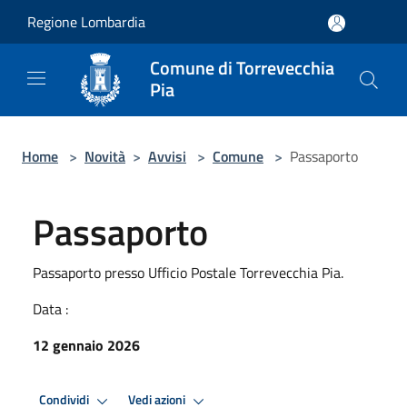
Salta al contenuto principale
Regione Lombardia
Comune di Torrevecchia
Pia
Home
>
Novità
>
Avvisi
>
Comune
>
Passaporto
Passaporto
Passaporto presso Ufficio Postale Torrevecchia Pia.
Data :
12 gennaio 2026
Condividi
Vedi azioni