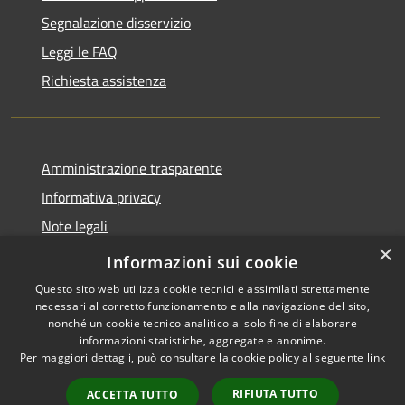
Segnalazione disservizio
Leggi le FAQ
Richiesta assistenza
Amministrazione trasparente
Informativa privacy
Note legali
×
Dichiarazione di accessibilità
Informazioni sui cookie
Questo sito web utilizza cookie tecnici e assimilati strettamente
necessari al corretto funzionamento e alla navigazione del sito,
nonché un cookie tecnico analitico al solo fine di elaborare
informazioni statistiche, aggregate e anonime.
RSS
Copyright © 2026 • Comune di
Per maggiori dettagli, può consultare la cookie policy al seguente
link
Accessibilità
Torrevecchia Pia • Powered by
Privacy
Municipium
Accesso
•
RIFIUTA TUTTO
ACCETTA TUTTO