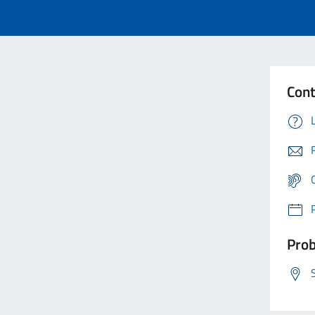
Cont
Prob