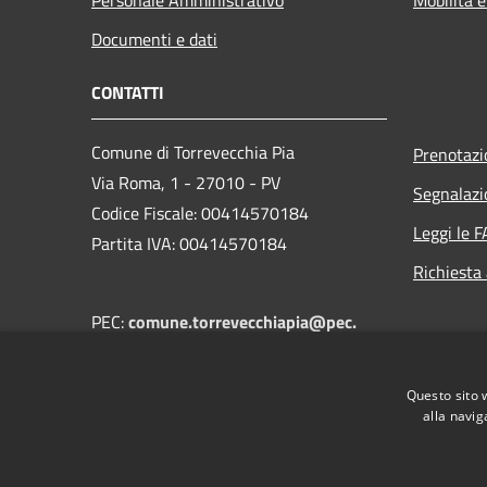
Documenti e dati
CONTATTI
Comune di Torrevecchia Pia
Prenotaz
Via Roma, 1 - 27010 - PV
Segnalazi
Codice Fiscale: 00414570184
Leggi le 
Partita IVA: 00414570184
Richiesta
PEC:
comune.torrevecchiapia@pec.
regione.lombardia.it
Centralino Unico:
+39 0382 68502
Questo sito 
alla navig