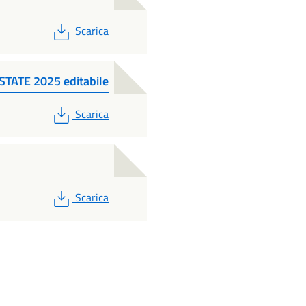
PDF
Scarica
TE 2025 editabile
PDF
Scarica
PDF
Scarica