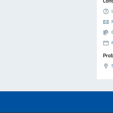
Cont
Prob