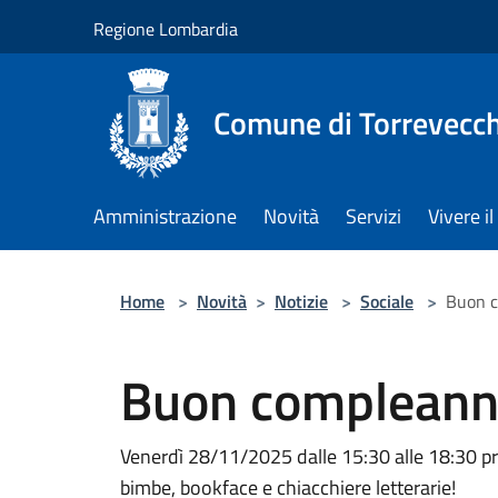
Salta al contenuto principale
Regione Lombardia
Comune di Torrevecch
Amministrazione
Novità
Servizi
Vivere 
Home
>
Novità
>
Notizie
>
Sociale
>
Buon c
Buon compleanno
Venerdì 28/11/2025 dalle 15:30 alle 18:30 p
bimbe, bookface e chiacchiere letterarie!