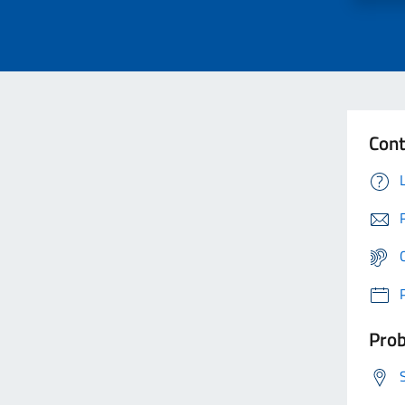
Cont
Prob