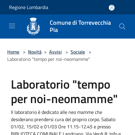
Salta al contenuto principale
Regione Lombardia
Comune di Torrevecchia
Pia
Home
>
Novità
>
Avvisi
>
Sociale
>
Laboratorio "tempo per noi-neomamme"
Laboratorio "tempo
per noi-neomamme"
Il laboratorio è dedicato alle neo mamme che
desiderano prendersi cura del proprio corpo. Sabato
01/02, 15/02 e 01/03 Ore 11.15-12.45 e presso
BIBLIOTECA COMUNALE Landriano, Via Verdi 8. Info e