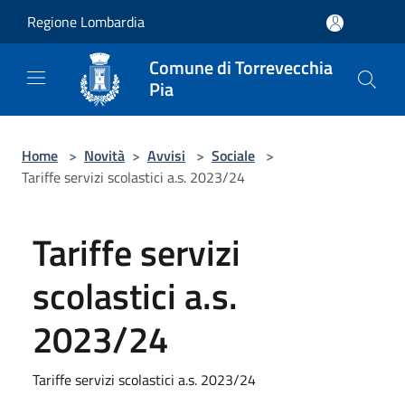
Salta al contenuto principale
Regione Lombardia
Comune di Torrevecchia
Pia
Home
>
Novità
>
Avvisi
>
Sociale
>
Tariffe servizi scolastici a.s. 2023/24
Tariffe servizi
scolastici a.s.
2023/24
Tariffe servizi scolastici a.s. 2023/24