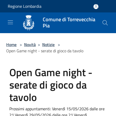
Salta al contenuto principale
Regione Lombardia
Comune di Torrevecchia
Pia
Home
>
Novità
>
Notizie
>
Open Game night - serate di gioco da tavolo
Open Game night -
serate di gioco da
tavolo
Prossimi appuntamenti: Venerdì 15/05/2026 dalle ore
21,Venerdì 29/05/2026 dalle ore 21,Venerdì