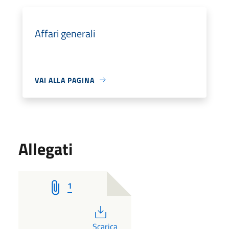
Affari generali
VAI ALLA PAGINA
Allegati
1
PDF
Scarica