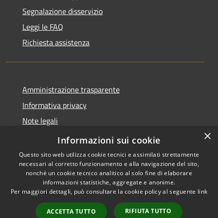
Segnalazione disservizio
Leggi le FAQ
Richiesta assistenza
Amministrazione trasparente
Informativa privacy
Note legali
×
Dichiarazione di accessibilità
Informazioni sui cookie
Questo sito web utilizza cookie tecnici e assimilati strettamente
necessari al corretto funzionamento e alla navigazione del sito,
nonché un cookie tecnico analitico al solo fine di elaborare
informazioni statistiche, aggregate e anonime.
RSS
Copyright © 2026 • Comune di
Per maggiori dettagli, può consultare la cookie policy al seguente
link
Accessibilità
Torrevecchia Pia • Powered by
Privacy
Municipium
Accesso
•
RIFIUTA TUTTO
ACCETTA TUTTO