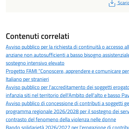
PDF
Scari
Contenuti correlati
Avviso pubblico per la richiesta di continuità o accesso a
anziane non autosufficienti a basso bisogno assistenziale
sostegno intensivo elevato
Progetto FAMI “Conoscere, apprendere e comunicare per vi
Italiano per stranieri
Avviso pubblico per l'accreditamento dei soggetti erogatori
infanzia siti nel territorio dell'Ambito dell'alto e basso 
Avviso pubblico di concessione di contributi a soggetti ges
programma regionale 2026/2028 per il sostegno dei servizi
contrasto del fenomeno della violenza nelle donne
Bando solidarietà 2026/2027 per l'erogazione di contribu