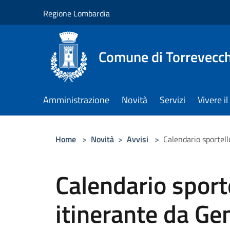
Salta al contenuto principale
Regione Lombardia
Comune di Torrevecch
Amministrazione
Novità
Servizi
Vivere 
Home
>
Novità
>
Avvisi
>
Calendario sportel
Calendario sporte
itinerante da Ge