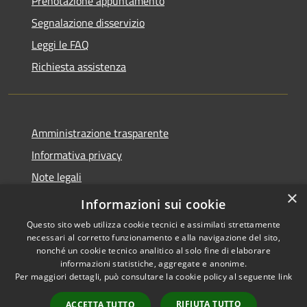
Prenotazione appuntamento
Segnalazione disservizio
Leggi le FAQ
Richiesta assistenza
Amministrazione trasparente
Informativa privacy
Note legali
×
Dichiarazione di accessibilità
Informazioni sui cookie
Questo sito web utilizza cookie tecnici e assimilati strettamente
necessari al corretto funzionamento e alla navigazione del sito,
nonché un cookie tecnico analitico al solo fine di elaborare
informazioni statistiche, aggregate e anonime.
RSS
Copyright © 2026 • Comune di
Per maggiori dettagli, può consultare la cookie policy al seguente
link
Accessibilità
Torrevecchia Pia • Powered by
Privacy
Municipium
Accesso
•
RIFIUTA TUTTO
ACCETTA TUTTO