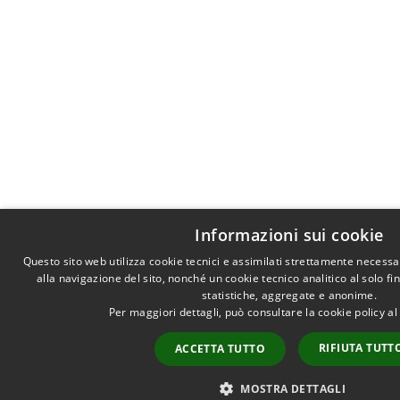
Informazioni sui cookie
Questo sito web utilizza cookie tecnici e assimilati strettamente necess
alla navigazione del sito, nonché un cookie tecnico analitico al solo f
statistiche, aggregate e anonime.
Per maggiori dettagli, può consultare la cookie policy a
RIFIUTA TUTT
ACCETTA TUTTO
MOSTRA DETTAGLI