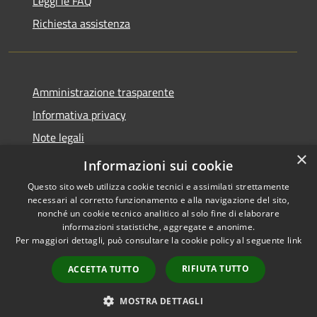
Leggi le FAQ
Richiesta assistenza
Amministrazione trasparente
Informativa privacy
Note legali
×
Dichiarazione di accessibilità
Informazioni sui cookie
Questo sito web utilizza cookie tecnici e assimilati strettamente
necessari al corretto funzionamento e alla navigazione del sito,
nonché un cookie tecnico analitico al solo fine di elaborare
informazioni statistiche, aggregate e anonime.
RSS
Copyright © 2026 • Comune di
Per maggiori dettagli, può consultare la cookie policy al seguente
link
Accessibilità
Torrevecchia Pia • Powered by
Privacy
Municipium
Accesso
•
RIFIUTA TUTTO
ACCETTA TUTTO
Cookie
redazione
Mappa del sito
MOSTRA DETTAGLI