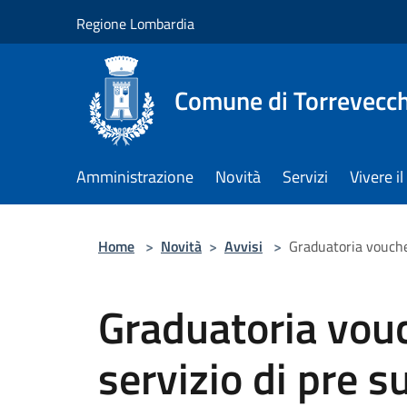
Salta al contenuto principale
Regione Lombardia
Comune di Torrevecch
Amministrazione
Novità
Servizi
Vivere 
Home
>
Novità
>
Avvisi
>
Graduatoria voucher
Graduatoria vouc
servizio di pre 