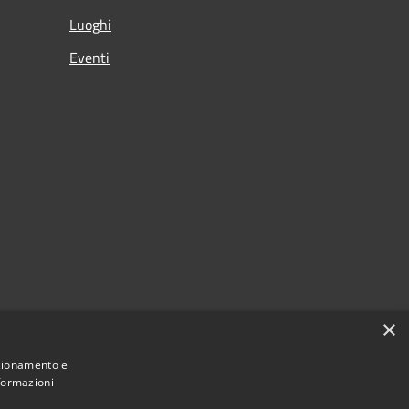
Luoghi
Eventi
×
nzionamento e
nformazioni