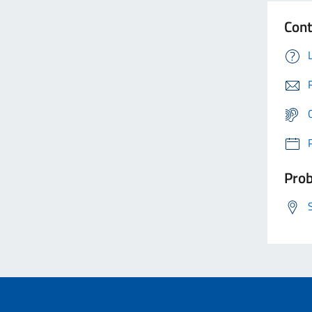
Cont
Prob