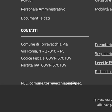
Personale Amministrativo
Mobilità e
Documenti e dati
CONTATTI
Comune di Torrevecchia Pia
Prenotaz
Via Roma, 1 - 27010 - PV
Segnalazi
Codice Fiscale: 00414570184
Leggi le 
Partita IVA: 00414570184
Richiesta
PEC:
comune.torrevecchiapia@pec.
regione.lombardia.it
Centralino Unico:
+39 0382 68502
Questo sito 
alla navig