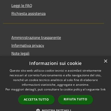
Leggi le FAQ
Richiesta assistenza
Amministrazione trasparente
Informativa privacy
Note legali
×
Dichiarazione di accessibilità
Informazioni sui cookie
Questo sito web utilizza cookie tecnici e assimilati strettamente
necessari al corretto funzionamento e alla navigazione del sito,
nonché un cookie tecnico analitico al solo fine di elaborare
informazioni statistiche, aggregate e anonime.
RSS
Copyright © 2026 • Comune di
Per maggiori dettagli, può consultare la cookie policy al seguente
link
Accessibilità
Torrevecchia Pia • Powered by
Privacy
Municipium
Accesso
•
RIFIUTA TUTTO
ACCETTA TUTTO
Cookie
redazione
Mappa del sito
MOSTRA DETTAGLI