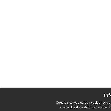
Inf
Questo sito web utilizza cookie tecnic
alla navigazione del sito, nonché un