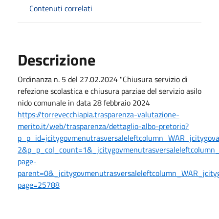
Contenuti correlati
Descrizione
Ordinanza n. 5 del 27.02.2024 "Chiusura servizio di
refezione scolastica e chiusura parziae del servizio asilo
nido comunale in data 28 febbraio 2024
https://torrevecchiapia.trasparenza-valutazione-
merito.it/web/trasparenza/dettaglio-albo-pretorio?
p_p_id=jcitygovmenutrasversaleleftcolumn_WAR_jcitygo
2&p_p_col_count=1&_jcitygovmenutrasversaleleftcolumn_
page-
parent=0&_jcitygovmenutrasversaleleftcolumn_WAR_jcityg
page=25788