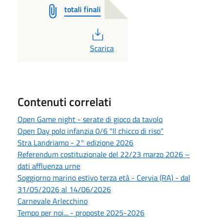
totali finali
PDF
Scarica
Contenuti correlati
Open Game night - serate di gioco da tavolo
Open Day polo infanzia 0/6 "Il chicco di riso"
Stra Landriamo - 2° edizione 2026
Referendum costituzionale del 22/23 marzo 2026 –
dati affluenza urne
Soggiorno marino estivo terza età - Cervia (RA) - dal
31/05/2026 al 14/06/2026
Carnevale Arlecchino
Tempo per noi... - proposte 2025-2026