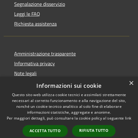
Segnalazione disservizio
Leggi le FAQ
Richiesta assistenza
Amministrazione trasparente
Informativa privacy
Note legali
×
Dichiarazione di accessibilità
Informazioni sui cookie
Questo sito web utilizza cookie tecnici e assimilati strettamente
necessari al corretto funzionamento e alla navigazione del sito,
nonché un cookie tecnico analitico al solo fine di elaborare
informazioni statistiche, aggregate e anonime.
RSS
Copyright © 2026 • Comune di
Per maggiori dettagli, può consultare la cookie policy al seguente
link
Accessibilità
Torrevecchia Pia • Powered by
Privacy
Municipium
Accesso
•
RIFIUTA TUTTO
ACCETTA TUTTO
Cookie
redazione