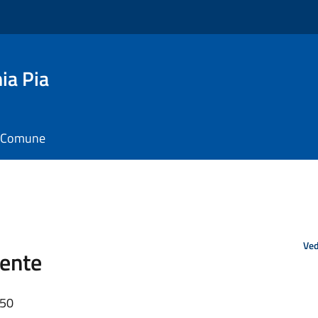
ia Pia
il Comune
Ved
ente
:50