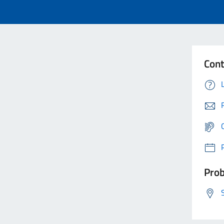
Cont
Prob