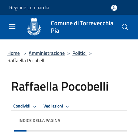
Salta al contenuto principale
Regione Lombardia
Comune di Torrevecchia
Pia
Home
>
Amministrazione
>
Politici
>
Raffaella Pocobelli
Raffaella Pocobelli
Condividi
Vedi azioni
INDICE DELLA PAGINA