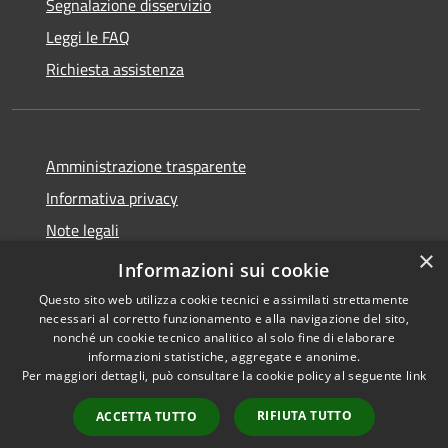
Segnalazione disservizio
Leggi le FAQ
Richiesta assistenza
Amministrazione trasparente
Informativa privacy
Note legali
×
Dichiarazione di accessibilità
Informazioni sui cookie
Questo sito web utilizza cookie tecnici e assimilati strettamente
necessari al corretto funzionamento e alla navigazione del sito,
nonché un cookie tecnico analitico al solo fine di elaborare
informazioni statistiche, aggregate e anonime.
RSS
Copyright © 2026 • Comune di
Per maggiori dettagli, può consultare la cookie policy al seguente
link
Accessibilità
Torrevecchia Pia • Powered by
Privacy
Municipium
Accesso
•
RIFIUTA TUTTO
ACCETTA TUTTO
Cookie
redazione