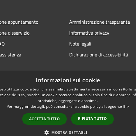
ione appuntamento
Amministrazione trasparente
one disservizio
Informativa privacy
FAQ
Note legali
 assistenza
Dichiarazione di accessibilità
Informazioni sui cookie
web utilizza cookie tecnici e assimilati strettamente necessari al corretto fu
azione del sito, nonché un cookie tecnico analitico al solo fine di elaborare i
statistiche, aggregate e anonime.
Per maggiori dettagli, può consultare la cookie policy al seguente
link
RIFIUTA TUTTO
ACCETTA TUTTO
l sito
Copyright © 2026 • Comune
MOSTRA DETTAGLI