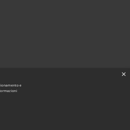
×
nzionamento e
nformazioni
Municipium
Accesso
 di Torrevecchia Pia • Powered by
•
redazione