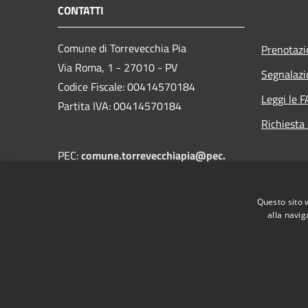
CONTATTI
Comune di Torrevecchia Pia
Prenotaz
Via Roma, 1 - 27010 - PV
Segnalazi
Codice Fiscale: 00414570184
Leggi le 
Partita IVA: 00414570184
Richiesta
PEC:
comune.torrevecchiapia@pec.
regione.lombardia.it
Centralino Unico:
+39 0382 68502
Questo sito 
alla navig
RSS
Accessibilità
Privacy
Cookie
Mappa de