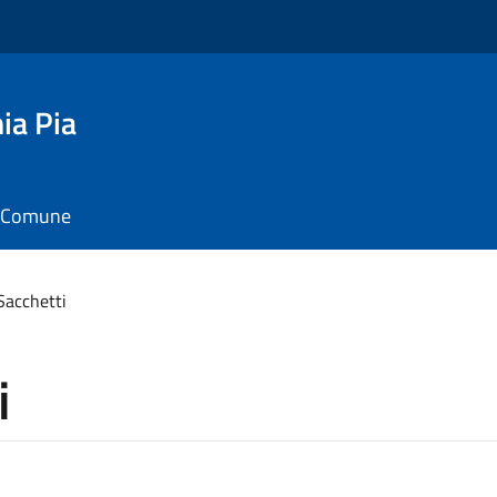
ia Pia
il Comune
Sacchetti
i