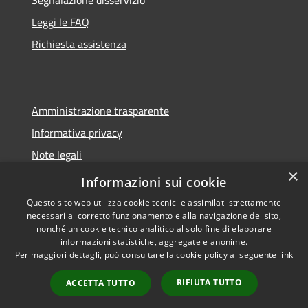
Leggi le FAQ
Richiesta assistenza
Amministrazione trasparente
Informativa privacy
Note legali
×
Dichiarazione di accessibilità
Informazioni sui cookie
Questo sito web utilizza cookie tecnici e assimilati strettamente
necessari al corretto funzionamento e alla navigazione del sito,
nonché un cookie tecnico analitico al solo fine di elaborare
informazioni statistiche, aggregate e anonime.
RSS
Copyright © 2026 • Comune di
Per maggiori dettagli, può consultare la cookie policy al seguente
link
Accessibilità
Torrevecchia Pia • Powered by
Privacy
Municipium
Accesso
•
RIFIUTA TUTTO
ACCETTA TUTTO
Cookie
redazione