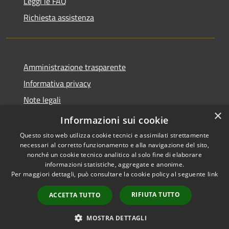
Leggi le FAQ
Richiesta assistenza
Amministrazione trasparente
Informativa privacy
Note legali
×
Dichiarazione di accessibilità
Informazioni sui cookie
Questo sito web utilizza cookie tecnici e assimilati strettamente
necessari al corretto funzionamento e alla navigazione del sito,
nonché un cookie tecnico analitico al solo fine di elaborare
informazioni statistiche, aggregate e anonime.
RSS
Copyright © 2026 • Comune di
Per maggiori dettagli, può consultare la cookie policy al seguente
link
Accessibilità
Torrevecchia Pia • Powered by
Privacy
Municipium
Accesso
•
RIFIUTA TUTTO
ACCETTA TUTTO
Cookie
redazione
Mappa del sito
MOSTRA DETTAGLI