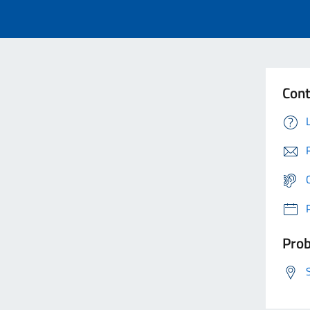
Cont
Prob