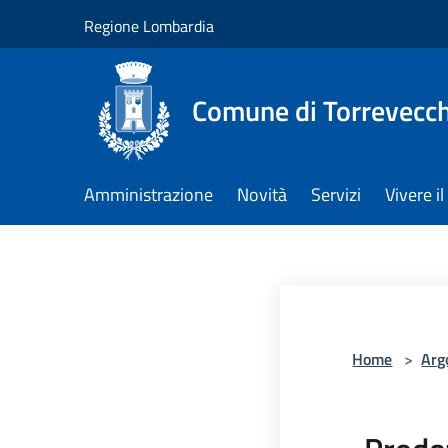
Salta al contenuto principale
Regione Lombardia
Comune di Torrevecch
Amministrazione
Novità
Servizi
Vivere 
Home
>
Arg