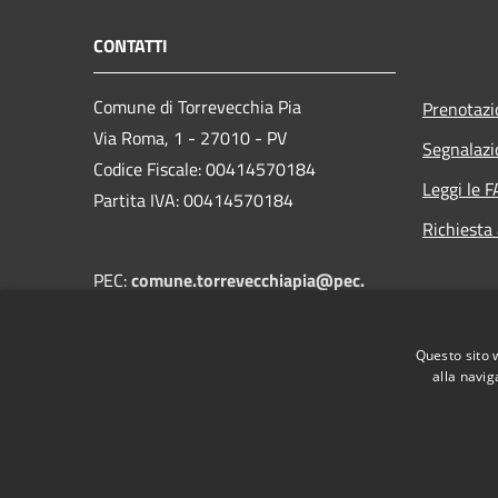
CONTATTI
Comune di Torrevecchia Pia
Prenotaz
Via Roma, 1 - 27010 - PV
Segnalazi
Codice Fiscale: 00414570184
Leggi le 
Partita IVA: 00414570184
Richiesta
PEC:
comune.torrevecchiapia@pec.
regione.lombardia.it
Centralino Unico:
+39 0382 68502
Questo sito 
alla navig
RSS
Accessibilità
Privacy
Cookie
Mappa de