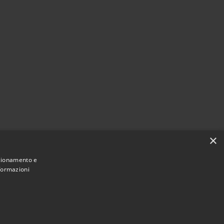
×
nzionamento e
nformazioni
Municipium
Accesso
 di Torrevecchia Pia • Powered by
•