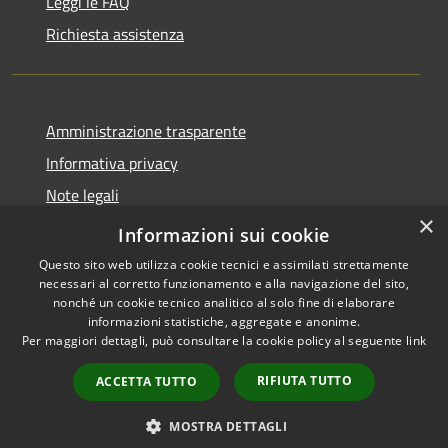
Leggi le FAQ
Richiesta assistenza
Amministrazione trasparente
Informativa privacy
Note legali
×
Dichiarazione di accessibilità
Informazioni sui cookie
Questo sito web utilizza cookie tecnici e assimilati strettamente
necessari al corretto funzionamento e alla navigazione del sito,
nonché un cookie tecnico analitico al solo fine di elaborare
informazioni statistiche, aggregate e anonime.
RSS
Copyright © 2026 • Comune di
Per maggiori dettagli, può consultare la cookie policy al seguente
link
Accessibilità
Torrevecchia Pia • Powered by
Privacy
Municipium
Accesso
•
RIFIUTA TUTTO
ACCETTA TUTTO
Cookie
redazione
Mappa del sito
MOSTRA DETTAGLI