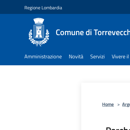
Salta al contenuto principale
Regione Lombardia
Comune di Torrevecch
Amministrazione
Novità
Servizi
Vivere 
Home
>
Arg