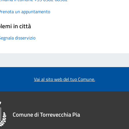
Prenota un appuntamento
lemi in città
Segnala disservizio
Vai al sito web del tuo Comune.
Comune di Torrevecchia Pia