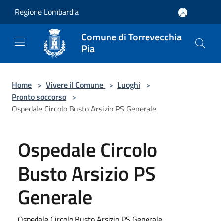
Salta al contenuto principale
Regione Lombardia
Comune di Torrevecchia
Pia
Home
>
Vivere il Comune
>
Luoghi
>
Pronto soccorso
>
Ospedale Circolo Busto Arsizio PS Generale
Ospedale Circolo
Busto Arsizio PS
Generale
Ospedale Circolo Busto Arsizio PS Generale