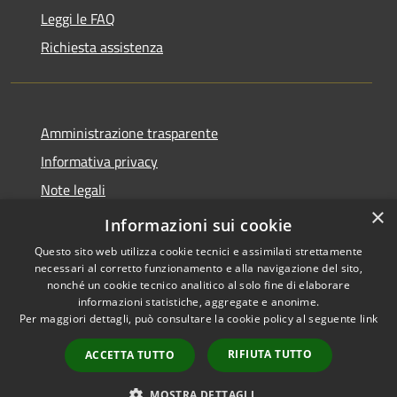
Leggi le FAQ
Richiesta assistenza
Amministrazione trasparente
Informativa privacy
Note legali
×
Dichiarazione di accessibilità
Informazioni sui cookie
Questo sito web utilizza cookie tecnici e assimilati strettamente
necessari al corretto funzionamento e alla navigazione del sito,
nonché un cookie tecnico analitico al solo fine di elaborare
informazioni statistiche, aggregate e anonime.
RSS
Copyright © 2026 • Comune di
Per maggiori dettagli, può consultare la cookie policy al seguente
link
Accessibilità
Torrevecchia Pia • Powered by
Privacy
Municipium
Accesso
•
RIFIUTA TUTTO
ACCETTA TUTTO
Cookie
redazione
Mappa del sito
MOSTRA DETTAGLI