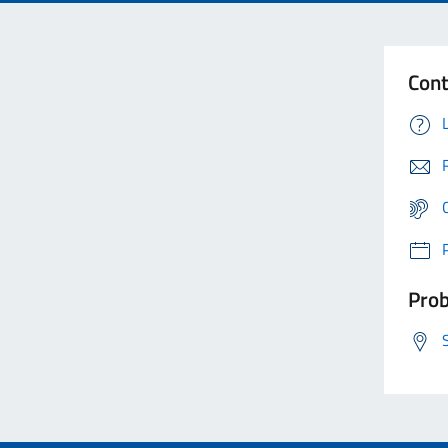
Cont
Prob