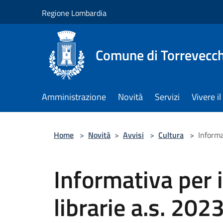
Salta al contenuto principale
Regione Lombardia
Comune di Torrevecch
Amministrazione
Novità
Servizi
Vivere 
Home
>
Novità
>
Avvisi
>
Cultura
>
Informa
Informativa per i
librarie a.s. 20