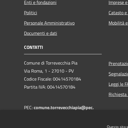
Enti e fondazioni
Imprese 
Politici
Catasto e
Personale Amministrativo
Mobilità e
Documenti e dati
CONTATTI
Comune di Torrevecchia Pia
Prenotaz
Via Roma, 1 - 27010 - PV
Segnalazi
Codice Fiscale: 00414570184
Leggi le 
Partita IVA: 00414570184
Richiesta
PEC:
comune.torrevecchiapia@pec.
regione.lombardia.it
Centralino Unico:
+39 0382 68502
Questo sito 