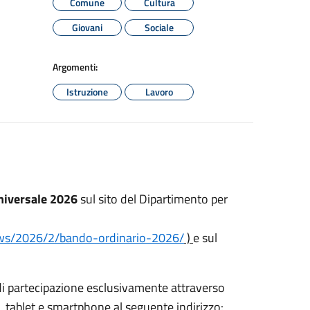
Comune
Cultura
Giovani
Sociale
Argomenti:
Istruzione
Lavoro
Universale 2026
sul sito del Dipartimento per
news/2026/2/bando-ordinario-2026/
)
e sul
di partecipazione esclusivamente attraverso
 tablet e smartphone al seguente indirizzo: