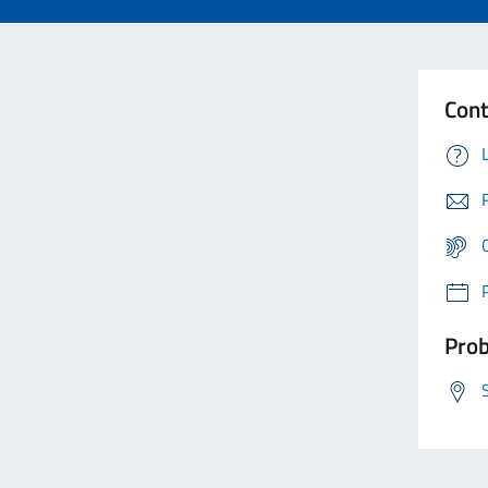
Cont
Prob