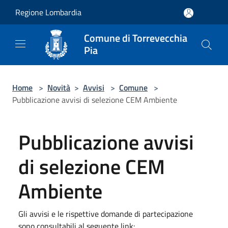
Salta al contenuto principale
Regione Lombardia
Comune di Torrevecchia
Pia
Home
>
Novità
>
Avvisi
>
Comune
>
Pubblicazione avvisi di selezione CEM Ambiente
Pubblicazione avvisi
di selezione CEM
Ambiente
Gli avvisi e le rispettive domande di partecipazione
sono consultabili al seguente link: