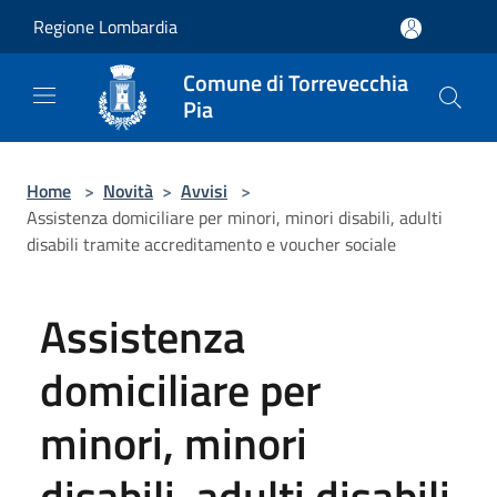
Salta al contenuto principale
Regione Lombardia
Comune di Torrevecchia
Pia
Home
>
Novità
>
Avvisi
>
Assistenza domiciliare per minori, minori disabili, adulti
disabili tramite accreditamento e voucher sociale
Assistenza
domiciliare per
minori, minori
disabili, adulti disabili