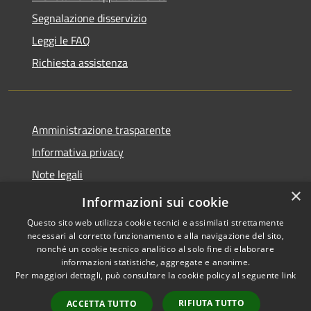
Segnalazione disservizio
Leggi le FAQ
Richiesta assistenza
Amministrazione trasparente
Informativa privacy
Note legali
×
Dichiarazione di accessibilità
Informazioni sui cookie
Questo sito web utilizza cookie tecnici e assimilati strettamente
necessari al corretto funzionamento e alla navigazione del sito,
nonché un cookie tecnico analitico al solo fine di elaborare
informazioni statistiche, aggregate e anonime.
RSS
Copyright © 2026 • Comune di
Per maggiori dettagli, può consultare la cookie policy al seguente
link
Accessibilità
Torrevecchia Pia • Powered by
Privacy
Municipium
Accesso
•
RIFIUTA TUTTO
ACCETTA TUTTO