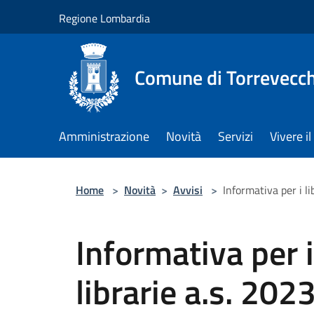
Salta al contenuto principale
Regione Lombardia
Comune di Torrevecch
Amministrazione
Novità
Servizi
Vivere 
Home
>
Novità
>
Avvisi
>
Informativa per i l
Informativa per i
librarie a.s. 20