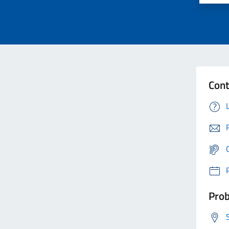
Cont
Prob