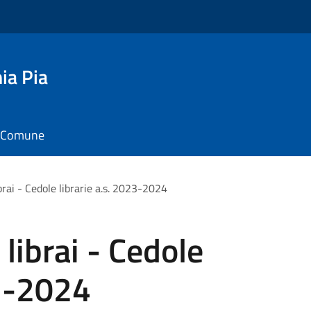
ia Pia
il Comune
ibrai - Cedole librarie a.s. 2023-2024
 librai - Cedole
23-2024