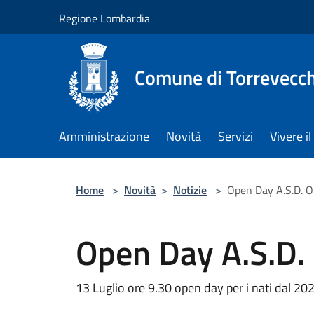
Salta al contenuto principale
Regione Lombardia
Comune di Torrevecch
Amministrazione
Novità
Servizi
Vivere 
Home
>
Novità
>
Notizie
>
Open Day A.S.D. 
Open Day A.S.D.
13 Luglio ore 9.30 open day per i nati dal 20