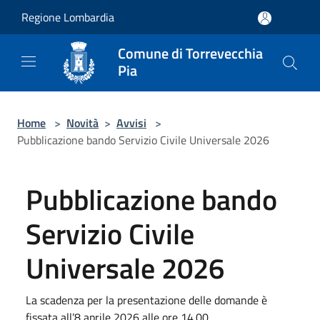
Salta al contenuto principale
Regione Lombardia
Comune di Torrevecchia
Pia
Home
>
Novità
>
Avvisi
>
Pubblicazione bando Servizio Civile Universale 2026
Pubblicazione bando
Servizio Civile
Universale 2026
La scadenza per la presentazione delle domande è
fissata all’8 aprile 2026 alle ore 14.00.