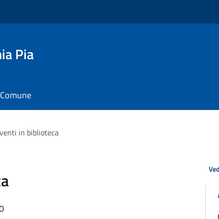
ia Pia
il Comune
venti in biblioteca
Ved
ca
40