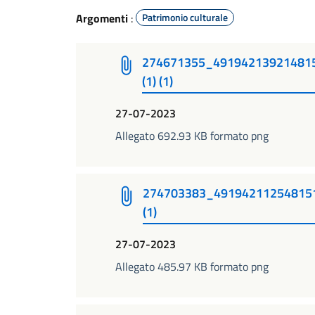
Argomenti
:
Patrimonio culturale
274671355_49194213921481
(1) (1)
27-07-2023
Allegato 692.93 KB formato png
274703383_49194211254815
(1)
27-07-2023
Allegato 485.97 KB formato png