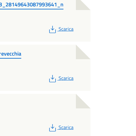
3_28149643087993641_n
PDF
Scarica
revecchia
PDF
Scarica
PDF
Scarica