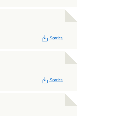
PDF
Scarica
PDF
Scarica