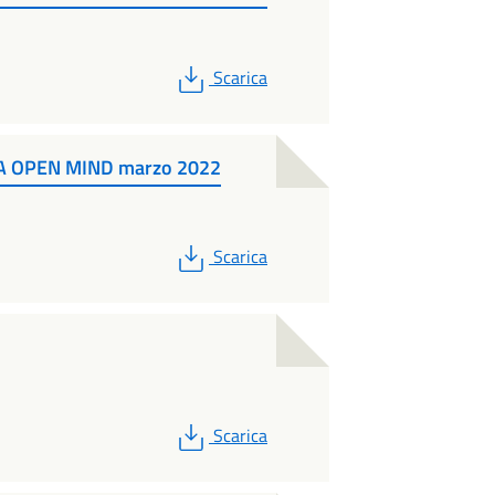
PDF
Scarica
A OPEN MIND marzo 2022
PDF
Scarica
PDF
Scarica