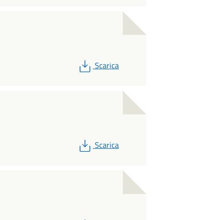
PDF
Scarica
PDF
Scarica