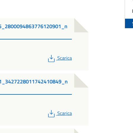
5_2800094863776120901_n
PDF
Scarica
1_3427228011742410849_n
PDF
Scarica