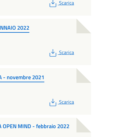
PDF
Scarica
ENNAIO 2022
PDF
Scarica
A - novembre 2021
PDF
Scarica
 OPEN MIND - febbraio 2022