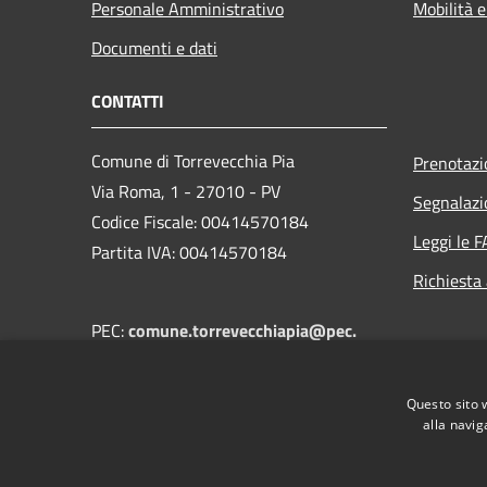
Personale Amministrativo
Mobilità e
Documenti e dati
CONTATTI
Comune di Torrevecchia Pia
Prenotaz
Via Roma, 1 - 27010 - PV
Segnalazi
Codice Fiscale: 00414570184
Leggi le 
Partita IVA: 00414570184
Richiesta
PEC:
comune.torrevecchiapia@pec.
regione.lombardia.it
Centralino Unico:
+39 0382 68502
Questo sito 
alla navig