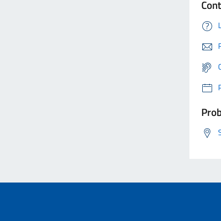
Cont
Prob