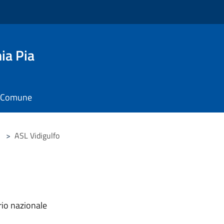
ia Pia
il Comune
>
ASL Vidigulfo
rio nazionale