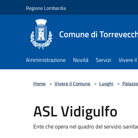
Salta al contenuto principale
Regione Lombardia
Comune di Torrevecch
Amministrazione
Novità
Servizi
Vivere 
Home
>
Vivere il Comune
>
Luoghi
>
Palazzo
ASL Vidigulfo
Ente che opera nel quadro del servizio sanita